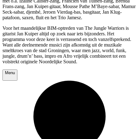
met o.a. Izaline Calister-zang, Francien van Tuinen-zang, Brenda
Frans-zang, Jan Kuiper-gitaar, Mousse Pathe M’Baye-sabar, Mamur
Seck-sabar, djembé, Jeroen Vierdag-bas, basgitaar, Jan Klug-
patafoon, saxen, fluit en het Trio Jamesz.
Voor het maandelijkse BIM-optreden van The Jungle Warriors is
gitarist Jan Kuiper altijd op zoek naar iets bijzonders. Het
programma voor deze keer is verrassend en toch vanzelfsprekend.
Want alle deelnemende musici zijn afkomstig uit de muzikale
smeltkroes van de stad Groningen, waar men jazz, world, funk,
jungle, drum’n’ bass, impro en Afro vrijelijk combineert tot een
volstrekt originele Noordelijke Sound.
Menu