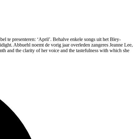
 te presenteren: ‘April’. Behalve enkele songs uit het Bley-
dight. Abbuehl noemt de vorig jaar overleden zangeres Jeanne Lee,
th and the clarity of her voice and the tastefulness with which she