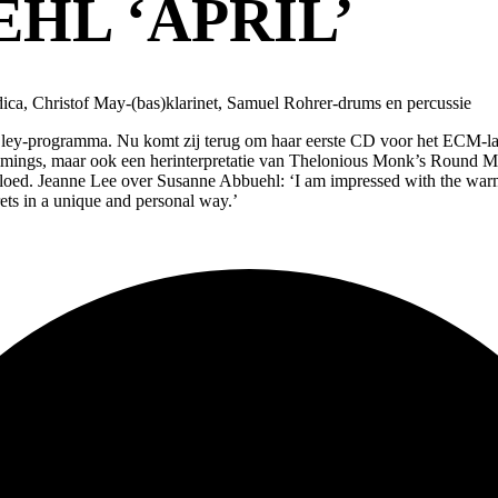
HL ‘APRIL’
ca, Christof May-(bas)klarinet, Samuel Rohrer-drums en percussie
ey-programma. Nu komt zij terug om haar eerste CD voor het ECM-label
mings, maar ook een herinterpretatie van Thelonious Monk’s Round Mi
invloed. Jeanne Lee over Susanne Abbuehl: ‘I am impressed with the warm
rets in a unique and personal way.’