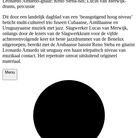
Leonardo Amuedo-gitaar; Reno Steba-bas; Lucas van Merwijk-
drums, percussie
Dit door een landelijk dagblad van een ‘beangstigend hoog niveau’
beticht multi-cultureel trio fuseert Cubaanse, Antilliaanse en
Uruguayaanse muziek met jazz. Slagwerker Lucas van Merwijk,
onlangs door de lezers van de Slagwerkkrant voor de vijfde
achtereenvolgende keer tot beste jazzdrummer van de Benelux
uitgeroepen, bereikt met de Arubaanse bassist Reno Steba en gitarist
Leonardo Amuedo uit uruguay een haast telepatisch niveau van
muzikaal contact. Het repertoire omvat uitsluitend origineel
materiaal.
Menu