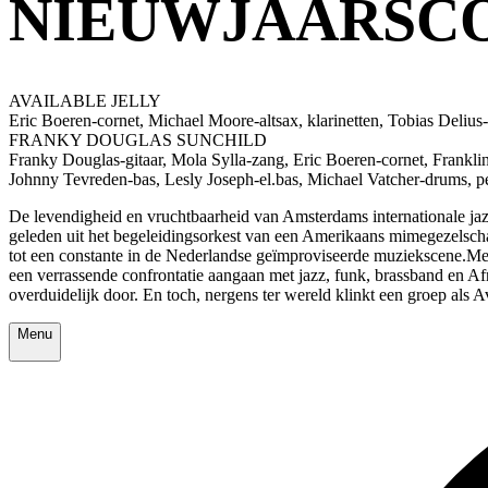
NIEUWJAARSCO
AVAILABLE JELLY
Eric Boeren-cornet, Michael Moore-altsax, klarinetten, Tobias Delius
FRANKY DOUGLAS SUNCHILD
Franky Douglas-gitaar, Mola Sylla-zang, Eric Boeren-cornet, Frankli
Johnny Tevreden-bas, Lesly Joseph-el.bas, Michael Vatcher-drums, p
De levendigheid en vruchtbaarheid van Amsterdams internationale jazzs
geleden uit het begeleidingsorkest van een Amerikaans mimegezelscha
tot een constante in de Nederlandse geïmproviseerde muziekscene.Met 
een verrassende confrontatie aangaan met jazz, funk, brassband en A
overduidelijk door. En toch, nergens ter wereld klinkt een groep als
Menu