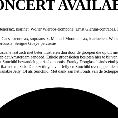
NCERT AVAILAB
-tenorsax, klarinet, Wolter Wierbos-trombone, Ernst Glerum-contrabas, 
n Caesar-tenorsax, sopraansax, Michael Moore-altsax, klarinetten, Wol
ercussie, Serigne Gueye-percussie
cene laat zich niet beter illustreren dan door de groepen die op dit nie
p dat Amsterdam aandeed. Enkele groepsleden besloten hier te blijven 
Sunchild bewandelt gitarist/componist Franky Douglas al sinds eind jar
frikaanse muziek. De bezettingen van Jelly en Sunchild overlappen deel
 Available Jelly. Of als Sunchild. Met dank aan het Fonds van de Schep