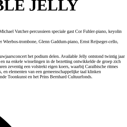
LE JELLY
Michael Vatcher-percussieen speciale gast Cor Fuhler-piano, keyolin
ter Wierbos-trombone, Glenn Gaddum-piano, Ernst Reijseger-cello,
uwjaarsconcert het podium delen. Available Jelly ontstond twintig jaar
en na enkele wisselingen in de bezetting ontwikkelde de groep zich
en zeventig een volstrekt eigen koers, waarbij Caraïbische ritmes
s, en elementen van een gemeenschappelijke taal klinken
pende Toonkunst en het Prins Bernhard Cultuurfonds.