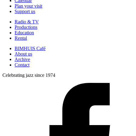
Calendar
Plan your visit
Support us
Radio & TV
Productions
Education
Rental
BIMHUIS Café
About us
Archive
Contact
Celebrating jazz since 1974