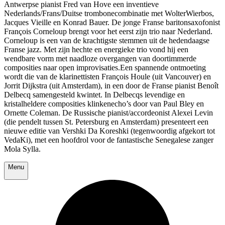
Antwerpse pianist Fred van Hove een inventieve
Nederlands/Frans/Duitse trombonecombinatie met WolterWierbos,
Jacques Vieille en Konrad Bauer. De jonge Franse baritonsaxofonist
François Corneloup brengt voor het eerst zijn trio naar Nederland.
Corneloup is een van de krachtigste stemmen uit de hedendaagse
Franse jazz. Met zijn hechte en energieke trio vond hij een
wendbare vorm met naadloze overgangen van doortimmerde
composities naar open improvisaties.Een spannende ontmoeting
wordt die van de klarinettisten François Houle (uit Vancouver) en
Jorrit Dijkstra (uit Amsterdam), in een door de Franse pianist Benoît
Delbecq samengesteld kwintet. In Delbecqs levendige en
kristalheldere composities klinkenecho’s door van Paul Bley en
Ornette Coleman. De Russische pianist/accordeonist Alexei Levin
(die pendelt tussen St. Petersburg en Amsterdam) presenteert een
nieuwe editie van Vershki Da Koreshki (tegenwoordig afgekort tot
VedaKi), met een hoofdrol voor de fantastische Senegalese zanger
Mola Sylla.
Menu