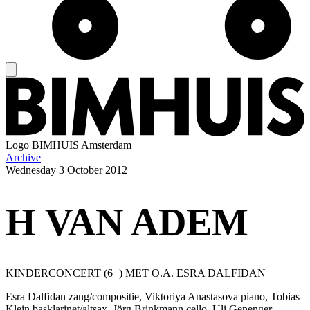
Logo
BIMHUIS Amsterdam
Archive
Wednesday
3 October 2012
H VAN ADEM
KINDERCONCERT (6+) MET O.A. ESRA DALFIDAN
Esra Dalfidan zang/compositie, Viktoriya Anastasova piano, Tobias
Klein basklarinet/altsax, Jörg Brinkmann cello, Uli Genenger