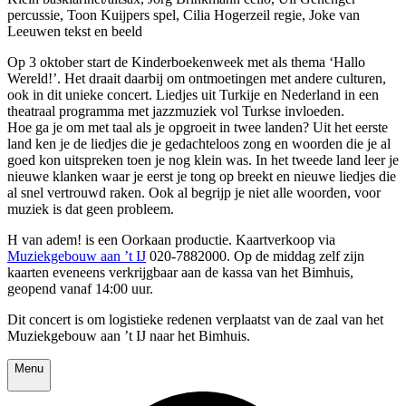
percussie, Toon Kuijpers spel, Cilia Hogerzeil regie, Joke van
Leeuwen tekst en beeld
Op 3 oktober start de Kinderboekenweek met als thema ‘Hallo
Wereld!’. Het draait daarbij om ontmoetingen met andere culturen,
ook in dit unieke concert. Liedjes uit Turkije en Nederland in een
theatraal programma met jazzmuziek vol Turkse invloeden.
Hoe ga je om met taal als je opgroeit in twee landen? Uit het eerste
land ken je de liedjes die je gedachteloos zong en woorden die je al
goed kon uitspreken toen je nog klein was. In het tweede land leer je
nieuwe klanken waar je eerst je tong op breekt en nieuwe liedjes die
al snel vertrouwd raken. Ook al begrijp je niet alle woorden, voor
muziek is dat geen probleem.
H van adem! is een Oorkaan productie. Kaartverkoop via
Muziekgebouw aan ’t IJ
020-7882000. Op de middag zelf zijn
kaarten eveneens verkrijgbaar aan de kassa van het Bimhuis,
geopend vanaf 14:00 uur.
Dit concert is om logistieke redenen verplaatst van de zaal van het
Muziekgebouw aan ’t IJ naar het Bimhuis.
Menu