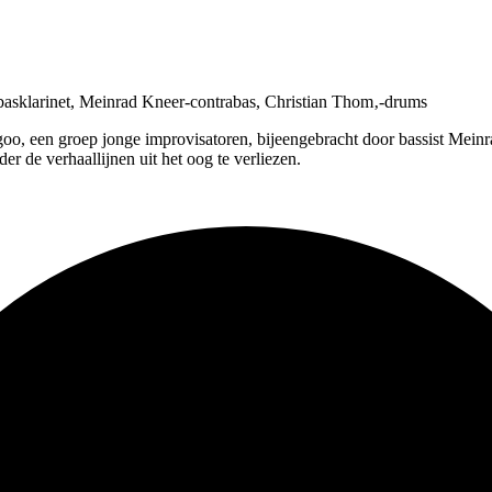
x, basklarinet, Meinrad Kneer-contrabas, Christian Thom‚-drums
oo, een groep jonge improvisatoren, bijeengebracht door bassist Meinra
 de verhaallijnen uit het oog te verliezen.