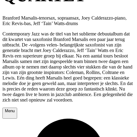
Branford Marsalis-tenorsax, sopraansax, Joey Calderazzo-piano,
Eric Revis-bas, Jeff ‘Tain’ Watts-drums
Contemporary Jazz was de titel van het sublieme debuutalbum dat
dit kwartet van saxofonist Branford Marsalis een paar jaar terug
uitbracht. De -volgens velen- belangrijkste saxofonist van zijn
generatie bracht met Joey Calderazzo, Jeff ‘Tain’ Watts en Eric
Revis een superieure groep bij elkaar. Na een aantal tours besloot
Marsalis samen met zijn ingespeelde team binnen twee dagen een
album op te nemen met daarop slechts vier stukken die van de hand
zijn van zijn grootste inspirators: Coleman, Rollins, Coltrane en
Lewis. Eén ding heeft Marsalis heel goed begrepen: een klassieke
melodie doe je geen geweld aan, maar interpreteer je slechts. En dat
is precies de reden waarom deze groep zo fantastisch klinkt. Nu
twee dagen live te horen in jazzclub ambience. Een gelegenheid die
zich niet snel opnieuw zal voordoen.
Menu