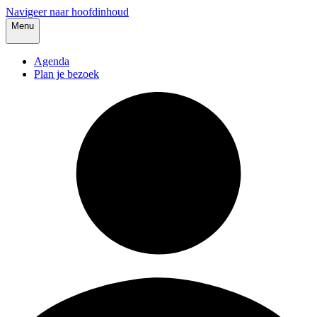
Navigeer naar hoofdinhoud
Menu
Agenda
Plan je bezoek