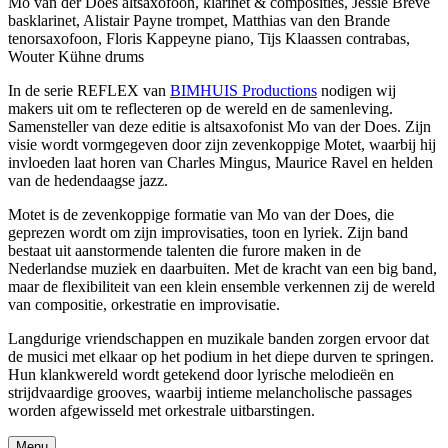
Mo van der Does altsaxofoon, klarinet & composities, Jessie Brevé
basklarinet, Alistair Payne trompet, Matthias van den Brande
tenorsaxofoon, Floris Kappeyne piano, Tijs Klaassen contrabas,
Wouter Kühne drums
In de serie REFLEX van
BIMHUIS Productions
nodigen wij
makers uit om te reflecteren op de wereld en de samenleving.
Samensteller van deze editie is altsaxofonist Mo van der Does. Zijn
visie wordt vormgegeven door zijn zevenkoppige Motet, waarbij hij
invloeden laat horen van Charles Mingus, Maurice Ravel en helden
van de hedendaagse jazz.
Motet is de zevenkoppige formatie van Mo van der Does, die
geprezen wordt om zijn improvisaties, toon en lyriek. Zijn band
bestaat uit aanstormende talenten die furore maken in de
Nederlandse muziek en daarbuiten. Met de kracht van een big band,
maar de flexibiliteit van een klein ensemble verkennen zij de wereld
van compositie, orkestratie en improvisatie.
Langdurige vriendschappen en muzikale banden zorgen ervoor dat
de musici met elkaar op het podium in het diepe durven te springen.
Hun klankwereld wordt getekend door lyrische melodieën en
strijdvaardige grooves, waarbij intieme melancholische passages
worden afgewisseld met orkestrale uitbarstingen.
Menu