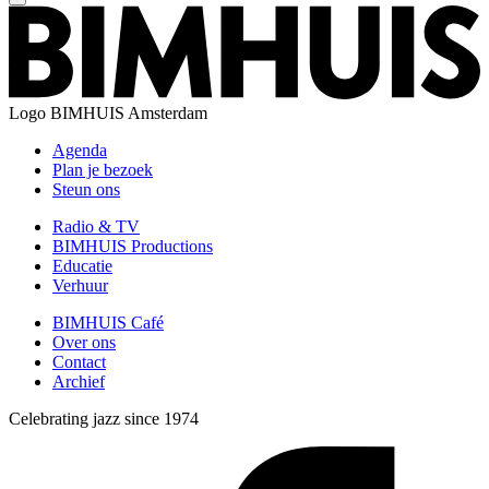
Logo
BIMHUIS Amsterdam
Agenda
Plan je bezoek
Steun ons
Radio & TV
BIMHUIS Productions
Educatie
Verhuur
BIMHUIS Café
Over ons
Contact
Archief
Celebrating jazz since 1974