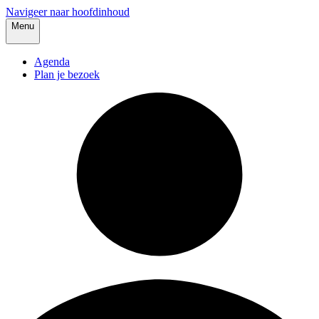
Navigeer naar hoofdinhoud
Menu
Agenda
Plan je bezoek