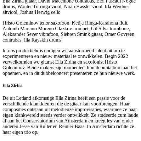
Ella Zirina gitaar, David Macchione contrabas, Eloi Pascaul Nogue
drums, Wouter Torringa viool, Noah Hassler viool. Ida Weidner
altviool, Joshua Herwig cello
Hristo Goleminov tenor saxofoon, Ketija Ringa-Karahona fluit,
Antonio Mariano Moreno Glazkov trompet, Gil Silva trombone,
Aleksander Sever vibrafoon, Siebren Smink gitaar, Omer Govreen
contrabas, Ilia Rayskin drums
In ons productiehuis nodigen wij aanstormend talent uit om te
experimenteren en nieuw materiaal te ontwikkelen. Begin 2022
verwelkomden we gitarist Ella Zirina en saxofonist Hristo
Goleminov. Beide makers zijn momenteel hun debuutalbum aan het
opnemen, en in dit dubbelconcert presenteren ze hun nieuwe werk.
Ella Zirina
De uit Letland afkomstige Ella Zirina heeft een passie voor de
verschillende klankkleuren die de gitaar kan voortbrengen. Haar
composities ontstaan uit melodieuze improvisaties, waarmee ze haar
eigen klankwereld steeds verder ontwikkelt. Ze studeerde cum laude
af aan het Conservatorium van Amsterdam en kreeg les van onder
anderen Jesse van Ruller en Reinier Baas. In Amsterdam richtte ze
haar eigen trio op.