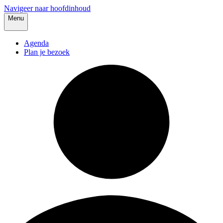
Navigeer naar hoofdinhoud
Menu
Agenda
Plan je bezoek