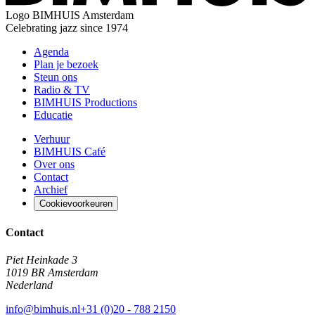
Logo
BIMHUIS Amsterdam
Celebrating jazz since 1974
Agenda
Plan je bezoek
Steun ons
Radio & TV
BIMHUIS Productions
Educatie
Verhuur
BIMHUIS Café
Over ons
Contact
Archief
Cookievoorkeuren
Contact
Piet Heinkade 3
1019 BR Amsterdam
Nederland
info@bimhuis.nl
+31 (0)20 - 788 2150