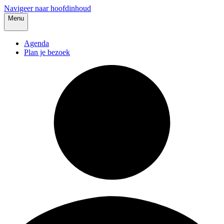
Navigeer naar hoofdinhoud
Menu
Agenda
Plan je bezoek