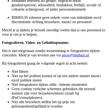
Behandel iedereen als gelijke, ongeacht sekse,
genderexpressie, seksualiteit, huidskleur, leeftijd, sociale of
culturele achtergrond, of ander persoonskenmerk
BIMHUIS tolereert geen enkele vorm van intimidatie en/of
discriminatie richting bezoekers, musici en personeel
Mocht je je tijdens je bezoek onveilig voelen dan is ons personeel er
voor je om je te helpen.
Fotograferen, Video- en Geluidsopnames
Het is niet toegestaan zonder toestemming te fotograferen tijdens
concerten. Meld je van tevoren aan via
press@bimhuis.nl
Bij fotograferen graag de volgende regels in acht nemen:
Niet flitsen
Niet op het podium komen of op een andere manier musici
en/of publiek storen
Niet fotograferen tijdens stille / intieme momenten
Geen continu verlichte schermen gebruiken die storend
kunnen zijn voor bezoekers/musici (zoals bij
iPad’s/smartphones).
Niet alle bezoekers stellen het op prijs om
gefotografeerd/gefilmd te worden