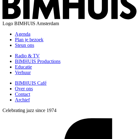
Logo
BIMHUIS Amsterdam
Agenda
Plan je bezoek
Steun ons
Radio & TV
BIMHUIS Productions
Educatie
Verhuur
BIMHUIS Café
Over ons
Contact
Archief
Celebrating jazz since 1974