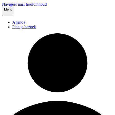
Navigeer naar hoofdinhoud
Menu
Agenda
Plan je bezoek