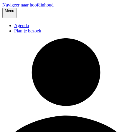
Navigeer naar hoofdinhoud
Menu
Agenda
Plan je bezoek