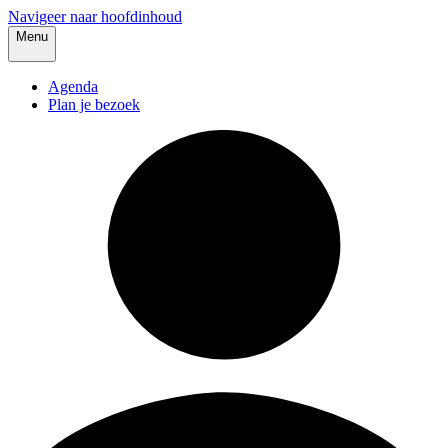
Navigeer naar hoofdinhoud
Menu
Agenda
Plan je bezoek