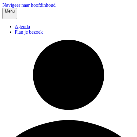
Navigeer naar hoofdinhoud
Menu
Agenda
Plan je bezoek