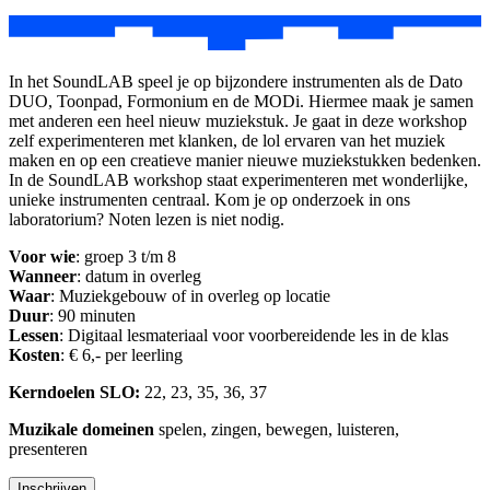
In het SoundLAB speel je op bijzondere instrumenten als de Dato
DUO, Toonpad, Formonium en de MODi. Hiermee maak je samen
met anderen een heel nieuw muziekstuk. Je gaat in deze workshop
zelf experimenteren met klanken, de lol ervaren van het muziek
maken en op een creatieve manier nieuwe muziekstukken bedenken.
In de SoundLAB workshop staat experimenteren met wonderlijke,
unieke instrumenten centraal. Kom je op onderzoek in ons
laboratorium? Noten lezen is niet nodig.
Voor wie
: groep 3 t/m 8
Wanneer
: datum in overleg
Waar
: Muziekgebouw of in overleg op locatie
Duur
: 90 minuten
Lessen
: Digitaal lesmateriaal voor voorbereidende les in de klas
Kosten
: € 6,- per leerling
Kerndoelen SLO:
22, 23, 35, 36, 37
Muzikale domeinen
spelen, zingen, bewegen, luisteren,
presenteren
Inschrijven