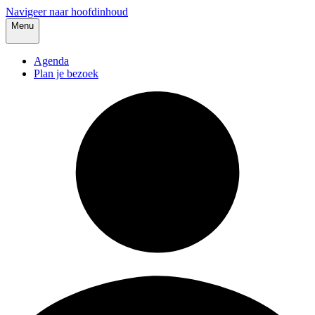
Navigeer naar hoofdinhoud
Menu
Agenda
Plan je bezoek