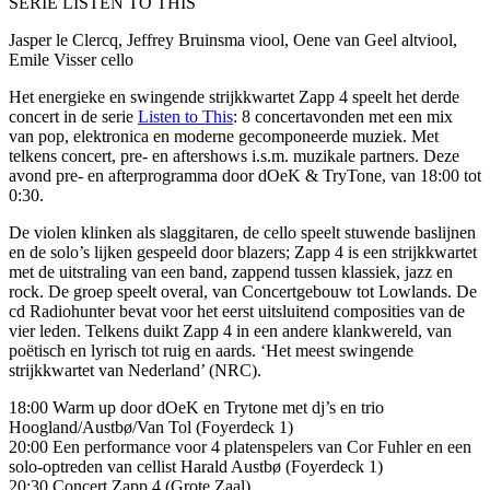
SERIE LISTEN TO THIS
Jasper le Clercq, Jeffrey Bruinsma viool, Oene van Geel altviool,
Emile Visser cello
Het energieke en swingende strijkkwartet Zapp 4 speelt het derde
concert in de serie
Listen to This
: 8 concertavonden met een mix
van pop, elektronica en moderne gecomponeerde muziek. Met
telkens concert, pre- en aftershows i.s.m. muzikale partners. Deze
avond pre- en afterprogramma door dOeK & TryTone, van 18:00 tot
0:30.
De violen klinken als slaggitaren, de cello speelt stuwende baslijnen
en de solo’s lijken gespeeld door blazers; Zapp 4 is een strijkkwartet
met de uitstraling van een band, zappend tussen klassiek, jazz en
rock. De groep speelt overal, van Concertgebouw tot Lowlands. De
cd Radiohunter bevat voor het eerst uitsluitend composities van de
vier leden. Telkens duikt Zapp 4 in een andere klankwereld, van
poëtisch en lyrisch tot ruig en aards. ‘Het meest swingende
strijkkwartet van Nederland’ (NRC).
18:00 Warm up door dOeK en Trytone met dj’s en trio
Hoogland/Austbø/Van Tol (Foyerdeck 1)
20:00 Een performance voor 4 platenspelers van Cor Fuhler en een
solo-optreden van cellist Harald Austbø (Foyerdeck 1)
20:30 Concert Zapp 4 (Grote Zaal)