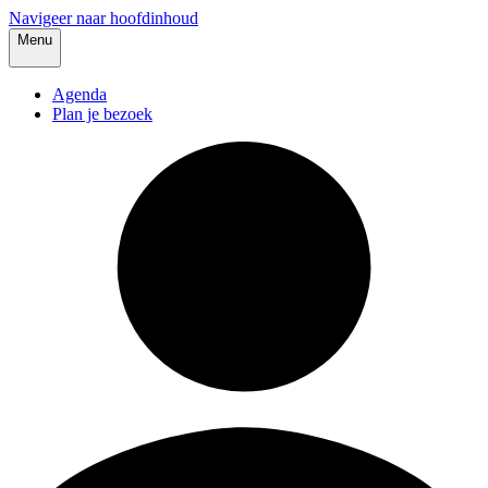
Navigeer naar hoofdinhoud
Menu
Agenda
Plan je bezoek