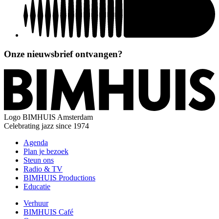
Onze nieuwsbrief ontvangen?
Logo
BIMHUIS Amsterdam
Celebrating jazz since 1974
Agenda
Plan je bezoek
Steun ons
Radio & TV
BIMHUIS Productions
Educatie
Verhuur
BIMHUIS Café