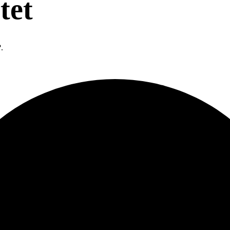
tet
.