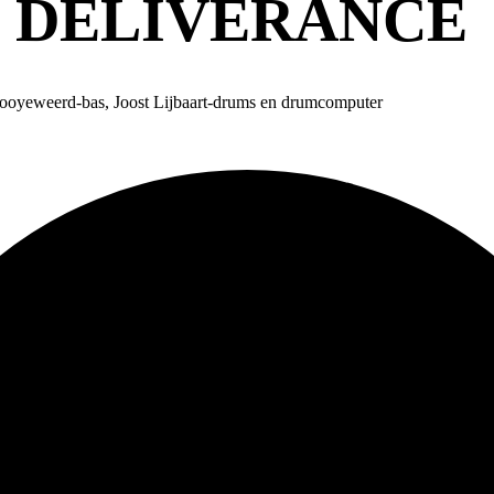
S DELIVERANCE
 Dooyeweerd-bas, Joost Lijbaart-drums en drumcomputer