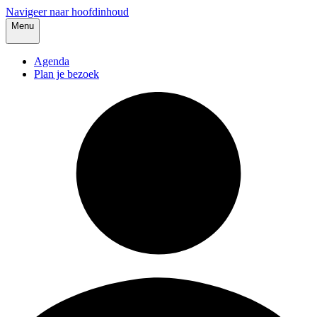
Navigeer naar hoofdinhoud
Menu
Agenda
Plan je bezoek