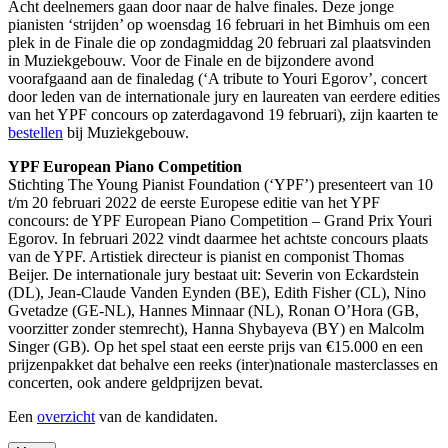
Acht deelnemers gaan door naar de halve finales. Deze jonge
pianisten ‘strijden’ op woensdag 16 februari in het Bimhuis om een
plek in de Finale die op zondagmiddag 20 februari zal plaatsvinden
in Muziekgebouw. Voor de Finale en de bijzondere avond
voorafgaand aan de finaledag (‘A tribute to Youri Egorov’, concert
door leden van de internationale jury en laureaten van eerdere edities
van het YPF concours op zaterdagavond 19 februari), zijn kaarten te
bestellen
bij Muziekgebouw.
YPF European Piano Competition
Stichting The Young Pianist Foundation (‘YPF’) presenteert van 10
t/m 20 februari 2022 de eerste Europese editie van het YPF
concours: de YPF European Piano Competition – Grand Prix Youri
Egorov. In februari 2022 vindt daarmee het achtste concours plaats
van de YPF. Artistiek directeur is pianist en componist Thomas
Beijer. De internationale jury bestaat uit: Severin von Eckardstein
(DL), Jean-Claude Vanden Eynden (BE), Edith Fisher (CL), Nino
Gvetadze (GE-NL), Hannes Minnaar (NL), Ronan O’Hora (GB,
voorzitter zonder stemrecht), Hanna Shybayeva (BY) en Malcolm
Singer (GB). Op het spel staat een eerste prijs van €15.000 en een
prijzenpakket dat behalve een reeks (inter)nationale masterclasses en
concerten, ook andere geldprijzen bevat.
Een
overzicht
van de kandidaten.