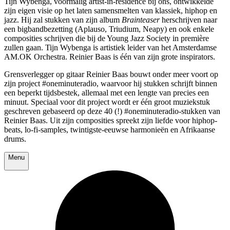
Tijn Wybenga, voormalig artist-in-residence bij ons, ontwikkelde
zijn eigen visie op het laten samensmelten van klassiek, hiphop en
jazz. Hij zal stukken van zijn album
Brainteaser
herschrijven naar
een bigbandbezetting (Aplauso, Triudium, Neapy) en ook enkele
composities schrijven die bij de Young Jazz Society in première
zullen gaan. Tijn Wybenga is artistiek leider van het Amsterdamse
AM.OK Orchestra. Reinier Baas is één van zijn grote inspirators.
Grensverlegger op gitaar Reinier Baas bouwt onder meer voort op
zijn project #oneminuteradio, waarvoor hij stukken schrijft binnen
een beperkt tijdsbestek, allemaal met een lengte van precies een
minuut. Speciaal voor dit project wordt er één groot muziekstuk
geschreven gebaseerd op deze 40 (!) #oneminuteradio-stukken van
Reinier Baas. Uit zijn composities spreekt zijn liefde voor hiphop-
beats, lo-fi-samples, twintigste-eeuwse harmonieën en Afrikaanse
drums.
Menu