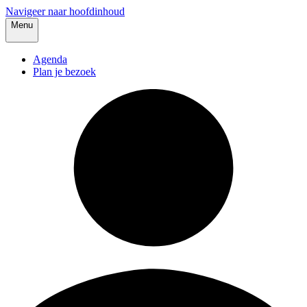
Navigeer naar hoofdinhoud
Menu
Agenda
Plan je bezoek