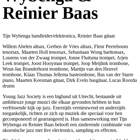
Reinier Baas
Tijn Wybenga bandleider/elektronica, Reinier Baas gitaar
Willem Abelen altsax, Gerben de Vries altsax, Fleur Peereboom
tenorsax, Maarten Holl tenorsax, Sebastiaan Wong baritonsax,
Lourens van der Zwaag trompet, Jonne Fluitsma trompet, Arjen
Leek trompet, Joost Hooyman trompet, Joop Meijlink trombone,
Wout-Jan Branderhorst trombone, Martijn van den Heuvel
trombone, Klaas Thomas Jellema bastrombone, Bas van der Starre
piano, Maarten Keesman gitaar, Dirk Evelo basgitaar, Lucas Roorda
drums
Young Jazz Society is een bigband uit Utrecht, bestaande uit
ambitieuze jonge musici die elkaar gevonden hebben in hun
verfrissende kijk op jazz. Enerzijds vernieuwend en anderzijds
toegankelijk, richten ze zich op muziek die speciaal voor hen
gecomponeerd of gearrangeerd is. Hun samenwerking met Tijn
Wybenga en Reinier Baas belooft een zinderende combinatie van
akoestische jazz met live electronics, sampling en effecten.