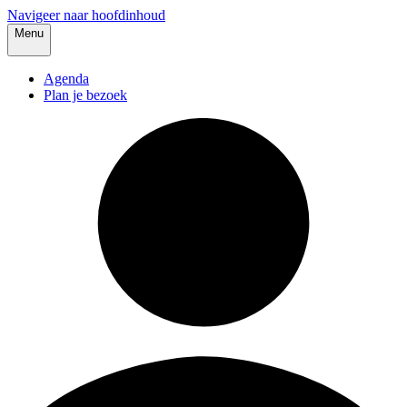
Navigeer naar hoofdinhoud
Menu
Agenda
Plan je bezoek