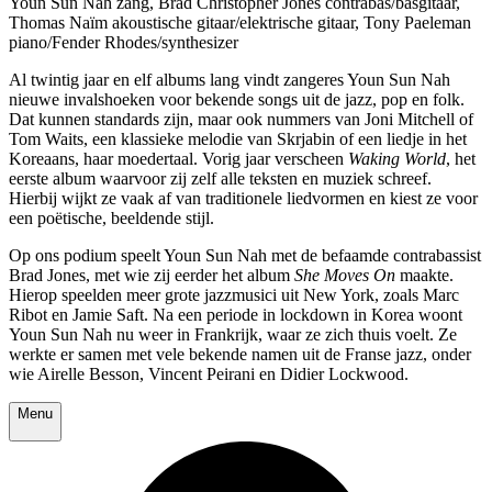
Youn Sun Nah zang, Brad Christopher Jones contrabas/basgitaar,
Thomas Naïm akoustische gitaar/elektrische gitaar, Tony Paeleman
piano/Fender Rhodes/synthesizer
Al twintig jaar en elf albums lang vindt zangeres Youn Sun Nah
nieuwe invalshoeken voor bekende songs uit de jazz, pop en folk.
Dat kunnen standards zijn, maar ook nummers van Joni Mitchell of
Tom Waits, een klassieke melodie van Skrjabin of een liedje in het
Koreaans, haar moedertaal. Vorig jaar verscheen
Waking World
, het
eerste album waarvoor zij zelf alle teksten en muziek schreef.
Hierbij wijkt ze vaak af van traditionele liedvormen en kiest ze voor
een poëtische, beeldende stijl.
Op ons podium speelt Youn Sun Nah met de befaamde contrabassist
Brad Jones, met wie zij eerder het album
She Moves On
maakte.
Hierop speelden meer grote jazzmusici uit New York, zoals Marc
Ribot en Jamie Saft. Na een periode in lockdown in Korea woont
Youn Sun Nah nu weer in Frankrijk, waar ze zich thuis voelt. Ze
werkte er samen met vele bekende namen uit de Franse jazz, onder
wie Airelle Besson, Vincent Peirani en Didier Lockwood.
Menu