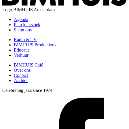
Logo
BIMHUIS Amsterdam
Agenda
Plan je bezoek
Steun ons
Radio & TV
BIMHUIS Productions
Educatie
Verhuur
BIMHUIS Café
Over ons
Contact
Archief
Celebrating jazz since 1974