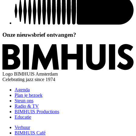
Onze nieuwsbrief ontvangen?
Logo
BIMHUIS Amsterdam
Celebrating jazz since 1974
Agenda
Plan je bezoek
Steun ons
Radio & TV
BIMHUIS Productions
Educatie
Verhuur
BIMHUIS Café