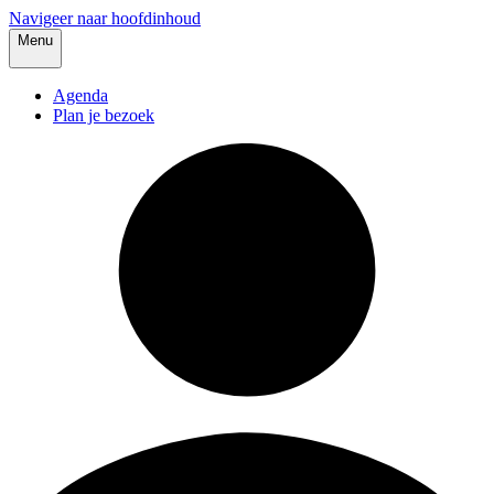
Navigeer naar hoofdinhoud
Menu
Agenda
Plan je bezoek