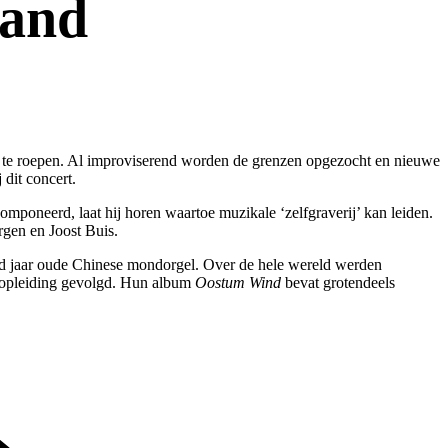
land
op te roepen. Al improviserend worden de grenzen opgezocht en nieuwe
dit concert.
mponeerd, laat hij horen waartoe muzikale ‘zelfgraverij’ kan leiden.
gen en Joost Buis.
nd jaar oude Chinese mondorgel. Over de hele wereld werden
e opleiding gevolgd. Hun album
Oostum Wind
bevat grotendeels