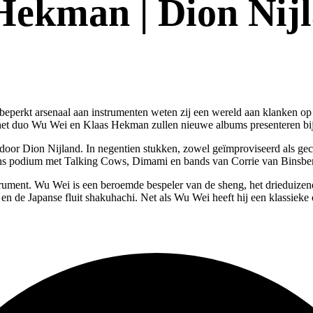
ekman | Dion Nij
 beperkt arsenaal aan instrumenten weten zij een wereld aan klanken 
het duo Wu Wei en Klaas Hekman zullen nieuwe albums presenteren bij 
oor Dion Nijland. In negentien stukken, zowel geïmproviseerd als geco
p ons podium met Talking Cows, Dimami en bands van Corrie van Binsber
trument. Wu Wei is een beroemde bespeler van de sheng, het drieduize
n de Japanse fluit shakuhachi. Net als Wu Wei heeft hij een klassiek