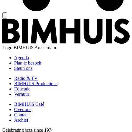
Logo
BIMHUIS Amsterdam
Agenda
Plan je bezoek
Steun ons
Radio & TV
BIMHUIS Productions
Educatie
Verhuur
BIMHUIS Café
Over ons
Contact
Archief
Celebrating jazz since 1974