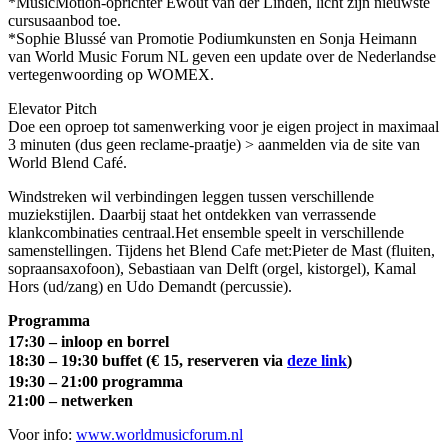
*MusicMotion-oprichter Ewout van der Linden, licht zijn nieuwste
cursusaanbod toe.
*Sophie Blussé van Promotie Podiumkunsten en Sonja Heimann
van World Music Forum NL geven een update over de Nederlandse
vertegenwoording op WOMEX.
Elevator Pitch
Doe een oproep tot samenwerking voor je eigen project in maximaal
3 minuten (dus geen reclame-praatje) > aanmelden via de site van
World Blend Café.
Windstreken wil verbindingen leggen tussen verschillende
muziekstijlen. Daarbij staat het ontdekken van verrassende
klankcombinaties centraal.Het ensemble speelt in verschillende
samenstellingen. Tijdens het Blend Cafe met:Pieter de Mast (fluiten,
sopraansaxofoon), Sebastiaan van Delft (orgel, kistorgel), Kamal
Hors (ud/zang) en Udo Demandt (percussie).
Programma
17:30 – inloop en borrel
18:30 – 19:30 buffet (€ 15, reserveren via
deze link
)
19:30 – 21:00 programma
21:00 – netwerken
Voor info:
www.worldmusicforum.nl