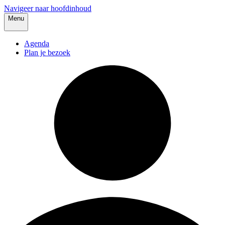
Navigeer naar hoofdinhoud
Menu
Agenda
Plan je bezoek