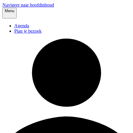
Navigeer naar hoofdinhoud
Menu
Agenda
Plan je bezoek