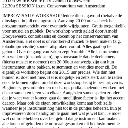
20.00u WORKSHOP o.l.v. Arnold Dooyeweerd
22.30u SESSION i.s.m. Conservatorium van Amsterdam
IMPROVISATIE WORKSHOP Iedere dinsdagavond (behalve de
dinsdagen in juli en augustus). Aanvang 20.00 uur – check het
programmaoverzicht voor eventuele wijzigingen. Gratis toegankelijk
voor musici en publiek. De workshop wordt geleid door Arnold
Dooyeweerd, contrabassist en docent op het conservatorium van
Amsterdam. Het doel is onvoorbereid muziek te leren maken (z.g.
totaalimprovisatie) zonder afspraken vooraf. Alles gaat op het
gehoor. Over de gang van zaken zegt Arnold: “Alle instrumenten
zijn welkom (dus ook stem), op voorwaarde dat de deelnemers
(hierna musici te noemen) om 20.00uur aanwezig zijn om hun
instrumenten uit te pakken, te stemmen en wat dies meer zij. De
eigenlijke workshop begint om 20.15 uur precies. Wie dan niet
binnen is, doet niet mee. Het is mogelijk en zelfs sterk aan te raden
eerst te komen kijken omdat deze workshop lastig te beschrijven is.
Beginners, gevorderden en reeds- op- podia- spelenden werken met
elkaar samen en leren van elkaar. Aangezien samenspelen zonder
dat je weet wat er komen gaat de moeilijkste factor is, ligt het accent
daarop. Maar ook de eigen ontwikkeling komt aan bod: zelfs
wanneer je je instrument nog niet tot in de puntjes beheerst, kun je
improviseren door handig om te gaan met wat je wel kan. Je moet
wel controle hebben over het geluid dat je instrument kan maken:
alle tonen of geluiden die normaal gesproken uit het instrument te