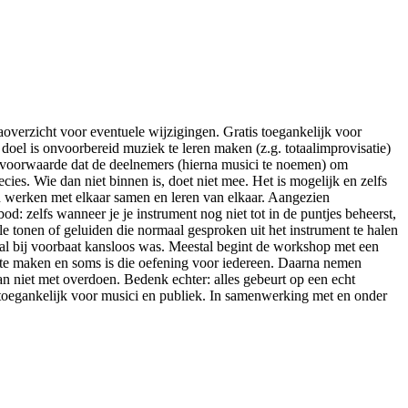
zicht voor eventuele wijzigingen. Gratis toegankelijk voor
el is onvoorbereid muziek te leren maken (z.g. totaalimprovisatie)
p voorwaarde dat de deelnemers (hierna musici te noemen) om
es. Wie dan niet binnen is, doet niet mee. Het is mogelijk en zelfs
en werken met elkaar samen en leren van elkaar. Aangezien
d: zelfs wanneer je je instrument nog niet tot in de puntjes beheerst,
e tonen of geluiden die normaal gesproken uit het instrument te halen
al bij voorbaat kansloos was. Meestal begint de workshop met een
k te maken en soms is die oefening voor iedereen. Daarna nemen
an niet met overdoen. Bedenk echter: alles gebeurt op een echt
 toegankelijk voor musici en publiek. In samenwerking met en onder