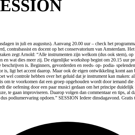
ESSION
in juli en augustus). Aanvang 20.00 uur – check het programmaover
 contrabassist en docent op het conservatorium van Amsterdam. Het do
 zaken zegt Arnold: “Alle instrumenten zijn welkom (dus ook stem), o
en wat dies meer zij. De eigenlijke workshop begint om 20.15 uur preci
te beschrijven is. Beginners, gevorderden en reeds- op- podia- spelend
 is, ligt het accent daarop. Maar ook de eigen ontwikkeling komt aan bo
t wel controle hebben over het geluid dat je instrument kan maken: all
t is om te voorkomen dat een groep opgehouden wordt door iemand die 
rdt die oefening door een paar musici gedaan om het principe duidelij
keuze, te gaan improviseren. Daarop volgen dan commentaar en tips, al d
hier dus podiumervaring opdoen.” SESSION Iedere dinsdagavond. Gratis