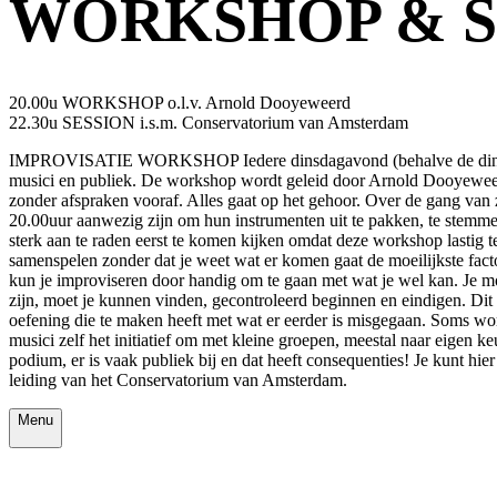
WORKSHOP & S
20.00u WORKSHOP o.l.v. Arnold Dooyeweerd
22.30u SESSION i.s.m. Conservatorium van Amsterdam
IMPROVISATIE WORKSHOP Iedere dinsdagavond (behalve de dinsdagen 
musici en publiek. De workshop wordt geleid door Arnold Dooyeweerd,
zonder afspraken vooraf. Alles gaat op het gehoor. Over de gang van
20.00uur aanwezig zijn om hun instrumenten uit te pakken, te stemmen 
sterk aan te raden eerst te komen kijken omdat deze workshop lastig 
samenspelen zonder dat je weet wat er komen gaat de moeilijkste factor
kun je improviseren door handig om te gaan met wat je wel kan. Je moe
zijn, moet je kunnen vinden, gecontroleerd beginnen en eindigen. Di
oefening die te maken heeft met wat er eerder is misgegaan. Soms wo
musici zelf het initiatief om met kleine groepen, meestal naar eigen 
podium, er is vaak publiek bij en dat heeft consequenties! Je kunt 
leiding van het Conservatorium van Amsterdam.
Menu