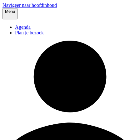
Navigeer naar hoofdinhoud
Menu
Agenda
Plan je bezoek