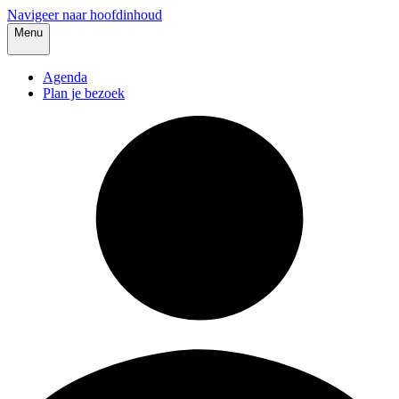
Navigeer naar hoofdinhoud
Menu
Agenda
Plan je bezoek