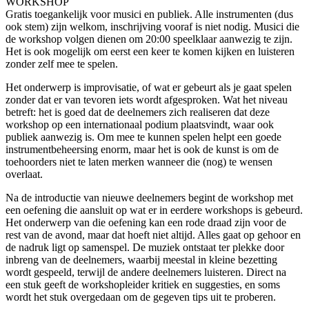
WORKSHOP
Gratis toegankelijk voor musici en publiek. Alle instrumenten (dus
ook stem) zijn welkom, inschrijving vooraf is niet nodig. Musici die
de workshop volgen dienen om 20:00 speelklaar aanwezig te zijn.
Het is ook mogelijk om eerst een keer te komen kijken en luisteren
zonder zelf mee te spelen.
Het onderwerp is improvisatie, of wat er gebeurt als je gaat spelen
zonder dat er van tevoren iets wordt afgesproken. Wat het niveau
betreft: het is goed dat de deelnemers zich realiseren dat deze
workshop op een internationaal podium plaatsvindt, waar ook
publiek aanwezig is. Om mee te kunnen spelen helpt een goede
instrumentbeheersing enorm, maar het is ook de kunst is om de
toehoorders niet te laten merken wanneer die (nog) te wensen
overlaat.
Na de introductie van nieuwe deelnemers begint de workshop met
een oefening die aansluit op wat er in eerdere workshops is gebeurd.
Het onderwerp van die oefening kan een rode draad zijn voor de
rest van de avond, maar dat hoeft niet altijd. Alles gaat op gehoor en
de nadruk ligt op samenspel. De muziek ontstaat ter plekke door
inbreng van de deelnemers, waarbij meestal in kleine bezetting
wordt gespeeld, terwijl de andere deelnemers luisteren. Direct na
een stuk geeft de workshopleider kritiek en suggesties, en soms
wordt het stuk overgedaan om de gegeven tips uit te proberen.