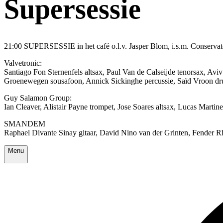
Supersessie
21:00 SUPERSESSIE in het café o.l.v. Jasper Blom, i.s.m. Conserv
Valvetronic:
Santiago Fon Sternenfels altsax, Paul Van de Calseijde tenorsax, A
Groenewegen sousafoon, Annick Sickinghe percussie, Saïd Vroon dru
Guy Salamon Group:
Ian Cleaver, Alistair Payne trompet, Jose Soares altsax, Lucas Marti
SMANDEM
Raphael Divante Sinay gitaar, David Nino van der Grinten, Fender 
Menu