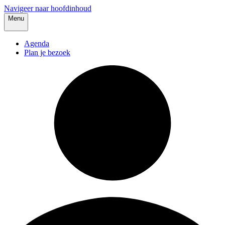
Navigeer naar hoofdinhoud
Menu
Agenda
Plan je bezoek