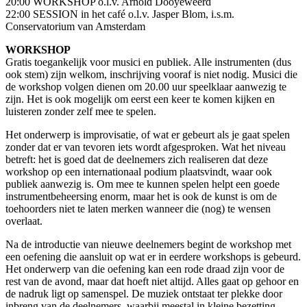
20:00 WORKSHOP o.l.v. Arnold Dooyeweerd
22:00 SESSION in het café o.l.v. Jasper Blom, i.s.m.
Conservatorium van Amsterdam
WORKSHOP
Gratis toegankelijk voor musici en publiek. Alle instrumenten (dus
ook stem) zijn welkom, inschrijving vooraf is niet nodig. Musici die
de workshop volgen dienen om 20.00 uur speelklaar aanwezig te
zijn. Het is ook mogelijk om eerst een keer te komen kijken en
luisteren zonder zelf mee te spelen.
Het onderwerp is improvisatie, of wat er gebeurt als je gaat spelen
zonder dat er van tevoren iets wordt afgesproken. Wat het niveau
betreft: het is goed dat de deelnemers zich realiseren dat deze
workshop op een internationaal podium plaatsvindt, waar ook
publiek aanwezig is. Om mee te kunnen spelen helpt een goede
instrumentbeheersing enorm, maar het is ook de kunst is om de
toehoorders niet te laten merken wanneer die (nog) te wensen
overlaat.
Na de introductie van nieuwe deelnemers begint de workshop met
een oefening die aansluit op wat er in eerdere workshops is gebeurd.
Het onderwerp van die oefening kan een rode draad zijn voor de
rest van de avond, maar dat hoeft niet altijd. Alles gaat op gehoor en
de nadruk ligt op samenspel. De muziek ontstaat ter plekke door
inbreng van de deelnemers, waarbij meestal in kleine bezetting