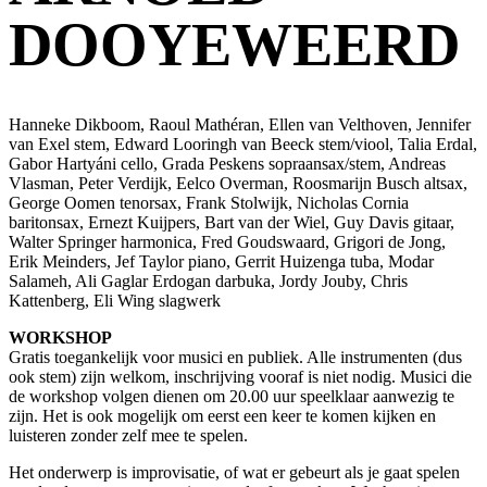
DOOYEWEERD
Hanneke Dikboom, Raoul Mathéran, Ellen van Velthoven, Jennifer
van Exel stem, Edward Looringh van Beeck stem/viool, Talia Erdal,
Gabor Hartyáni cello, Grada Peskens sopraansax/stem, Andreas
Vlasman, Peter Verdijk, Eelco Overman, Roosmarijn Busch altsax,
George Oomen tenorsax, Frank Stolwijk, Nicholas Cornia
baritonsax, Ernezt Kuijpers, Bart van der Wiel, Guy Davis gitaar,
Walter Springer harmonica, Fred Goudswaard, Grigori de Jong,
Erik Meinders, Jef Taylor piano, Gerrit Huizenga tuba, Modar
Salameh, Ali Gaglar Erdogan darbuka, Jordy Jouby, Chris
Kattenberg, Eli Wing slagwerk
WORKSHOP
Gratis toegankelijk voor musici en publiek. Alle instrumenten (dus
ook stem) zijn welkom, inschrijving vooraf is niet nodig. Musici die
de workshop volgen dienen om 20.00 uur speelklaar aanwezig te
zijn. Het is ook mogelijk om eerst een keer te komen kijken en
luisteren zonder zelf mee te spelen.
Het onderwerp is improvisatie, of wat er gebeurt als je gaat spelen