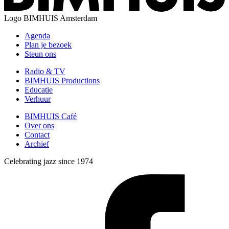
Logo
BIMHUIS Amsterdam
Agenda
Plan je bezoek
Steun ons
Radio & TV
BIMHUIS Productions
Educatie
Verhuur
BIMHUIS Café
Over ons
Contact
Archief
Celebrating jazz since 1974