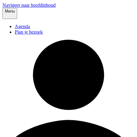
Navigeer naar hoofdinhoud
Menu
Agenda
Plan je bezoek