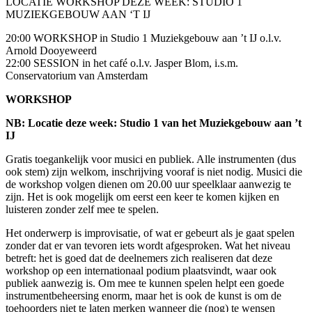
LOCATIE WORKSHOP DEZE WEEK: STUDIO 1
MUZIEKGEBOUW AAN ‘T IJ
20:00 WORKSHOP in Studio 1 Muziekgebouw aan ’t IJ o.l.v.
Arnold Dooyeweerd
22:00 SESSION in het café o.l.v. Jasper Blom, i.s.m.
Conservatorium van Amsterdam
WORKSHOP
NB: Locatie deze week: Studio 1 van het Muziekgebouw aan ’t
IJ
Gratis toegankelijk voor musici en publiek. Alle instrumenten (dus
ook stem) zijn welkom, inschrijving vooraf is niet nodig. Musici die
de workshop volgen dienen om 20.00 uur speelklaar aanwezig te
zijn. Het is ook mogelijk om eerst een keer te komen kijken en
luisteren zonder zelf mee te spelen.
Het onderwerp is improvisatie, of wat er gebeurt als je gaat spelen
zonder dat er van tevoren iets wordt afgesproken. Wat het niveau
betreft: het is goed dat de deelnemers zich realiseren dat deze
workshop op een internationaal podium plaatsvindt, waar ook
publiek aanwezig is. Om mee te kunnen spelen helpt een goede
instrumentbeheersing enorm, maar het is ook de kunst is om de
toehoorders niet te laten merken wanneer die (nog) te wensen