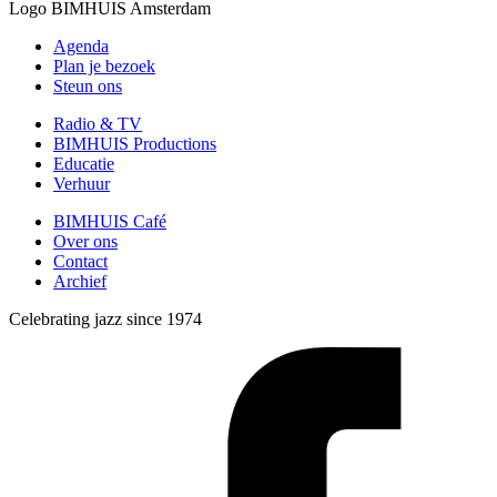
Logo
BIMHUIS Amsterdam
Agenda
Plan je bezoek
Steun ons
Radio & TV
BIMHUIS Productions
Educatie
Verhuur
BIMHUIS Café
Over ons
Contact
Archief
Celebrating jazz since 1974