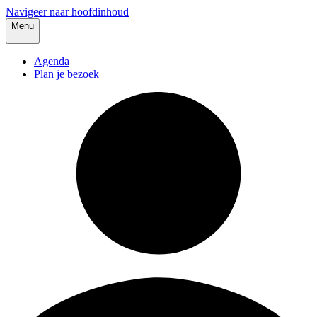
Navigeer naar hoofdinhoud
Menu
Agenda
Plan je bezoek