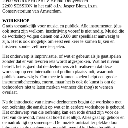
20:00 WORKSHOP o.l.v. Arnold Dooyeweerd
22:00 SESSION in het café o.l.v. Jasper Blom, i.s.m.
Conservatorium van Amsterdam.
WORKSHOP
Gratis toegankelijk voor musici en publiek. Alle instrumenten (dus
ook stem) zijn welkom, inschrijving vooraf is niet nodig. Musici die
de workshop volgen dienen om 20.00 uur speelklaar aanwezig te
zijn. Het is ook mogelijk om eerst een keer te komen kijken en
luisteren zonder zelf mee te spelen.
Het onderwerp is improvisatie, of wat er gebeurt als je gaat spelen
zonder dat er van tevoren iets wordt afgesproken. Wat het niveau
betreft: het is goed dat de deelnemers zich realiseren dat deze
workshop op een internationaal podium plaatsvindt, waar ook
publiek aanwezig is. Om mee te kunnen spelen helpt een goede
instrumentbeheersing enorm, maar het is ook de kunst is om de
toehoorders niet te laten merken wanneer die (nog) te wensen
overlaat.
Na de introductie van nieuwe deelnemers begint de workshop met
een oefening die aansluit op wat er in eerdere workshops is gebeurd.
Het onderwerp van die oefening kan een rode draad zijn voor de
rest van de avond, maar dat hoeft niet altijd. Alles gaat op gehoor en
de nadruk ligt op samenspel. De muziek ontstaat ter plekke door
inbreng van de deelnemers, waarbij meestal in kleine bezetting