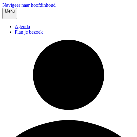
Navigeer naar hoofdinhoud
Menu
Agenda
Plan je bezoek