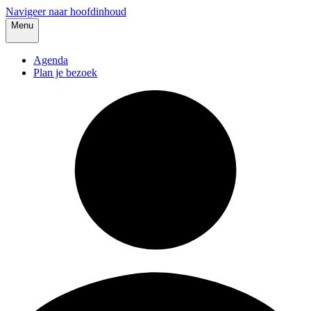
Navigeer naar hoofdinhoud
Menu
Agenda
Plan je bezoek