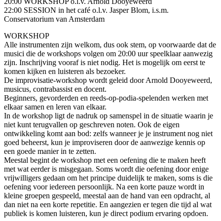
20:00 WORKSHOP o.l.v. Arnold Dooyeweerd
22:00 SESSION in het café o.l.v. Jasper Blom, i.s.m.
Conservatorium van Amsterdam
WORKSHOP
Alle instrumenten zijn welkom, dus ook stem, op voorwaarde dat de
musici die de workshops volgen om 20:00 uur speelklaar aanwezig
zijn. Inschrijving vooraf is niet nodig. Het is mogelijk om eerst te
komen kijken en luisteren als bezoeker.
De improvisatie-workshop wordt geleid door Arnold Dooyeweerd,
musicus, contrabassist en docent.
Beginners, gevorderden en reeds-op-podia-spelenden werken met
elkaar samen en leren van elkaar.
In de workshop ligt de nadruk op samenspel in de situatie waarin je
niet kunt terugvallen op geschreven noten. Ook de eigen
ontwikkeling komt aan bod: zelfs wanneer je je instrument nog niet
goed beheerst, kun je improviseren door de aanwezige kennis op
een goede manier in te zetten.
Meestal begint de workshop met een oefening die te maken heeft
met wat eerder is misgegaan. Soms wordt die oefening door enige
vrijwilligers gedaan om het principe duidelijk te maken, soms is die
oefening voor iedereen persoonlijk. Na een korte pauze wordt in
kleine groepen gespeeld, meestal aan de hand van een opdracht, al
dan niet na een korte repetitie. En aangezien er tegen die tijd al wat
publiek is komen luisteren, kun je direct podium ervaring opdoen.