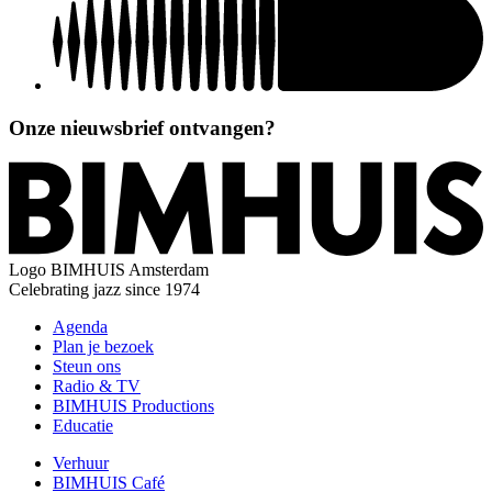
Onze nieuwsbrief ontvangen?
Logo
BIMHUIS Amsterdam
Celebrating jazz since 1974
Agenda
Plan je bezoek
Steun ons
Radio & TV
BIMHUIS Productions
Educatie
Verhuur
BIMHUIS Café