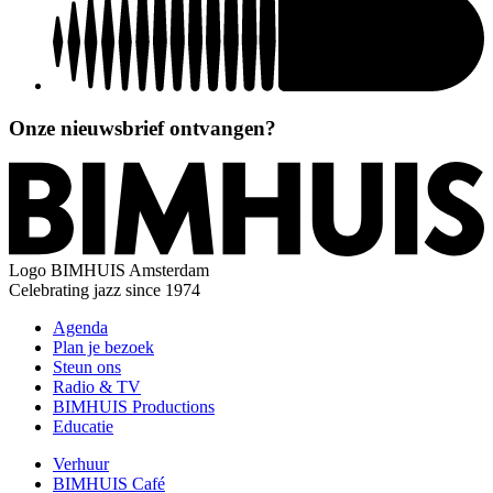
Onze nieuwsbrief ontvangen?
Logo
BIMHUIS Amsterdam
Celebrating jazz since 1974
Agenda
Plan je bezoek
Steun ons
Radio & TV
BIMHUIS Productions
Educatie
Verhuur
BIMHUIS Café