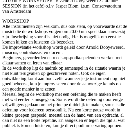
20.00 uur: WORKSHOP o.l.v. Arnold Dooyeweerd 22.00 uur:
SESSION (in het café) o.l.v. Jasper Blom, i.s.m. Conservatorium
van Amsterdam
WORKSHOP
Alle instrumenten zijn welkom, dus ook stem, op voorwaarde dat de
musici die de workshops volgen om 20.00 uur speelklaar aanwezig
zijn. Inschrijving vooraf is niet nodig. Het is mogelijk om eerst te
komen kijken en luisteren als bezoeker.
De improvisatie-workshop wordt geleid door Arnold Dooyeweerd,
musicus, contrabassist en docent.
Beginners, gevorderden en reeds-op-podia-spelenden werken met
elkaar samen en leren van elkaar.
In de workshop ligt de nadruk op samenspel in de situatie waarin je
niet kunt terugvallen op geschreven noten. Ook de eigen
ontwikkeling komt aan bod: zelfs wanneer je je instrument nog niet
goed beheerst, kun je improviseren door de aanwezige kennis op
een goede manier in te zetten.
Meestal begint de workshop met een oefening die te maken heeft
met wat eerder is misgegaan. Soms wordt die oefening door enige
vrijwilligers gedaan om het principe duidelijk te maken, soms is die
oefening voor iedereen persoonlijk. Na een korte pauze wordt in
kleine groepen gespeeld, meestal aan de hand van een opdracht, al
dan niet na een korte repetitie. En aangezien er tegen die tijd al wat
publiek is komen luisteren, kun je direct podium ervaring opdoen.