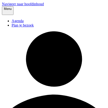
Navigeer naar hoofdinhoud
Menu
Agenda
Plan je bezoek