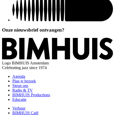
Onze nieuwsbrief ontvangen?
Logo
BIMHUIS Amsterdam
Celebrating jazz since 1974
Agenda
Plan je bezoek
Steun ons
Radio & TV
BIMHUIS Productions
Educatie
Verhuur
BIMHUIS Café