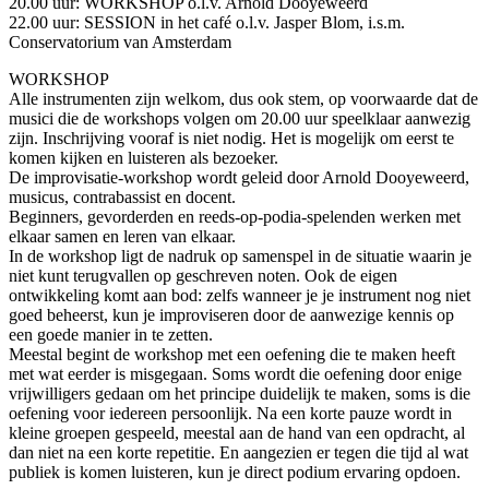
20.00 uur: WORKSHOP o.l.v. Arnold Dooyeweerd
22.00 uur: SESSION in het café o.l.v. Jasper Blom, i.s.m.
Conservatorium van Amsterdam
WORKSHOP
Alle instrumenten zijn welkom, dus ook stem, op voorwaarde dat de
musici die de workshops volgen om 20.00 uur speelklaar aanwezig
zijn. Inschrijving vooraf is niet nodig. Het is mogelijk om eerst te
komen kijken en luisteren als bezoeker.
De improvisatie-workshop wordt geleid door Arnold Dooyeweerd,
musicus, contrabassist en docent.
Beginners, gevorderden en reeds-op-podia-spelenden werken met
elkaar samen en leren van elkaar.
In de workshop ligt de nadruk op samenspel in de situatie waarin je
niet kunt terugvallen op geschreven noten. Ook de eigen
ontwikkeling komt aan bod: zelfs wanneer je je instrument nog niet
goed beheerst, kun je improviseren door de aanwezige kennis op
een goede manier in te zetten.
Meestal begint de workshop met een oefening die te maken heeft
met wat eerder is misgegaan. Soms wordt die oefening door enige
vrijwilligers gedaan om het principe duidelijk te maken, soms is die
oefening voor iedereen persoonlijk. Na een korte pauze wordt in
kleine groepen gespeeld, meestal aan de hand van een opdracht, al
dan niet na een korte repetitie. En aangezien er tegen die tijd al wat
publiek is komen luisteren, kun je direct podium ervaring opdoen.