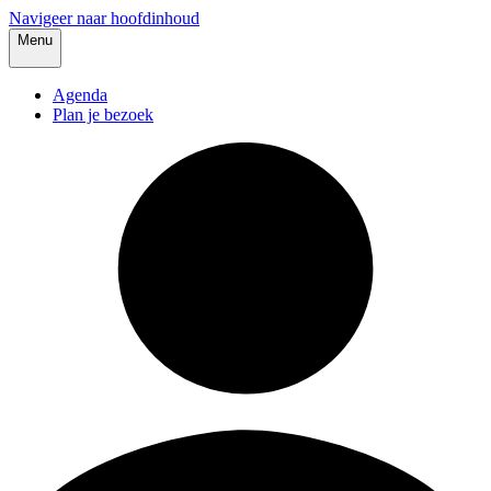
Navigeer naar hoofdinhoud
Menu
Agenda
Plan je bezoek