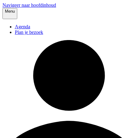
Navigeer naar hoofdinhoud
Menu
Agenda
Plan je bezoek