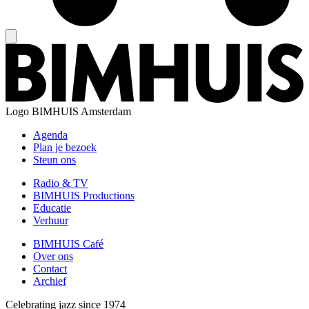
Logo
BIMHUIS Amsterdam
Agenda
Plan je bezoek
Steun ons
Radio & TV
BIMHUIS Productions
Educatie
Verhuur
BIMHUIS Café
Over ons
Contact
Archief
Celebrating jazz since 1974