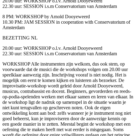
20.00 uur: WORKSHOP o.l.v. Arnold Dooyeweerd
22.30 uur: SESSION i.s.m Conservatorium van Amsterdam
8 PM: WORKSHOP by Arnold Dooyeweerd
10.30 PM: JAM SESSION in cooperation with Conservatorium of
Amsterdam
BEZETTING NL
20.00 uur: WORKSHOP o.l.v. Arnold Dooyeweerd
22.30 uur: SESSION i.s.m Conservatorium van Amsterdam
WORKSHOP Alle instrumenten zijn welkom, dus ook stem, op
voorwaarde dat de musici die de workshops volgen om 20.00 uur
speelklaar aanwezig zijn. Inschrijving vooraf is niet nodig. Het is
mogelijk om eerst te komen kijken en luisteren als bezoeker. De
improvisatie-workshop wordt geleid door Arnold Dooyeweerd,
musicus, contrabassist en docent. Beginners, gevorderden en reeds-
op-podia-spelenden werken met elkaar samen en leren van elkaar. In
de workshop ligt de nadruk op samenspel in de situatie waarin je
niet kunt terugvallen op geschreven noten. Ook de eigen
ontwikkeling komt aan bod: zelfs wanneer je je instrument nog niet
goed beheerst, kun je improviseren door de aanwezige kennis op
een goede manier in te zetten. Meestal begint de workshop met een
oefening die te maken heeft met wat eerder is misgegaan. Soms
wordt die oefening door enige vrijwilligers gedaan om het principe