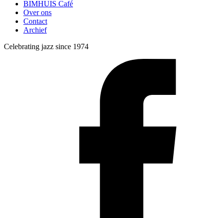
BIMHUIS Café
Over ons
Contact
Archief
Celebrating jazz since 1974