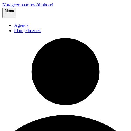
Navigeer naar hoofdinhoud
Menu
Agenda
Plan je bezoek