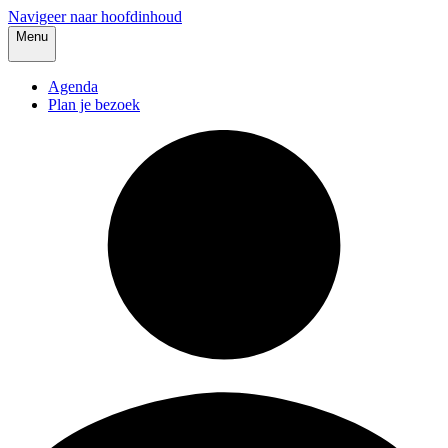
Navigeer naar hoofdinhoud
Menu
Agenda
Plan je bezoek