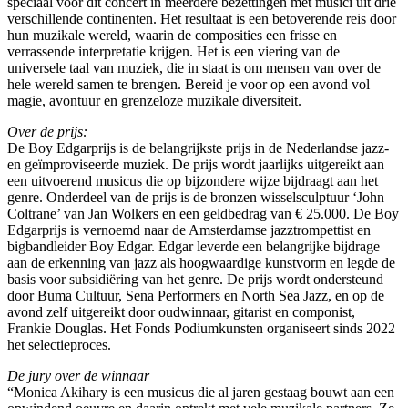
speciaal voor dit concert in meerdere bezettingen met musici uit drie
verschillende continenten. Het resultaat is een betoverende reis door
hun muzikale wereld, waarin de composities een frisse en
verrassende interpretatie krijgen. Het is een viering van de
universele taal van muziek, die in staat is om mensen van over de
hele wereld samen te brengen. Bereid je voor op een avond vol
magie, avontuur en grenzeloze muzikale diversiteit.
Over de prijs:
De Boy Edgarprijs is de belangrijkste prijs in de Nederlandse jazz-
en geïmproviseerde muziek. De prijs wordt jaarlijks uitgereikt aan
een uitvoerend musicus die op bijzondere wijze bijdraagt aan het
genre. Onderdeel van de prijs is de bronzen wisselsculptuur ‘John
Coltrane’ van Jan Wolkers en een geldbedrag van € 25.000. De Boy
Edgarprijs is vernoemd naar de Amsterdamse jazztrompettist en
bigbandleider Boy Edgar. Edgar leverde een belangrijke bijdrage
aan de erkenning van jazz als hoogwaardige kunstvorm en legde de
basis voor subsidiëring van het genre. De prijs wordt ondersteund
door Buma Cultuur, Sena Performers en North Sea Jazz, en op de
avond zelf uitgereikt door oudwinnaar, gitarist en componist,
Frankie Douglas. Het Fonds Podiumkunsten organiseert sinds 2022
het selectieproces.
De jury over de winnaar
“Monica Akihary is een musicus die al jaren gestaag bouwt aan een