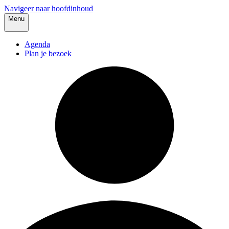
Navigeer naar hoofdinhoud
Menu
Agenda
Plan je bezoek