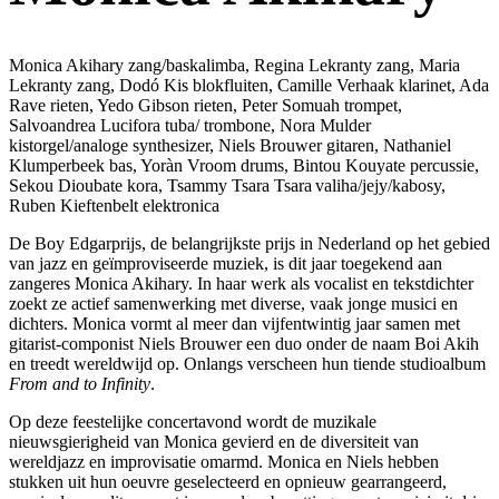
Monica Akihary zang/baskalimba, Regina Lekranty zang, Maria
Lekranty zang, Dodó Kis blokfluiten, Camille Verhaak klarinet, Ada
Rave rieten, Yedo Gibson rieten, Peter Somuah trompet,
Salvoandrea Lucifora tuba/ trombone, Nora Mulder
kistorgel/analoge synthesizer, Niels Brouwer gitaren, Nathaniel
Klumperbeek bas, Yoràn Vroom drums, Bintou Kouyate percussie,
Sekou Dioubate kora, Tsammy Tsara Tsara valiha/jejy/kabosy,
Ruben Kieftenbelt elektronica
De Boy Edgarprijs, de belangrijkste prijs in Nederland op het gebied
van jazz en geïmproviseerde muziek, is dit jaar toegekend aan
zangeres Monica Akihary. In haar werk als vocalist en tekstdichter
zoekt ze actief samenwerking met diverse, vaak jonge musici en
dichters. Monica vormt al meer dan vijfentwintig jaar samen met
gitarist-componist Niels Brouwer een duo onder de naam Boi Akih
en treedt wereldwijd op. Onlangs verscheen hun tiende studioalbum
From and to Infinity
.
Op deze feestelijke concertavond wordt de muzikale
nieuwsgierigheid van Monica gevierd en de diversiteit van
wereldjazz en improvisatie omarmd. Monica en Niels hebben
stukken uit hun oeuvre geselecteerd en opnieuw gearrangeerd,