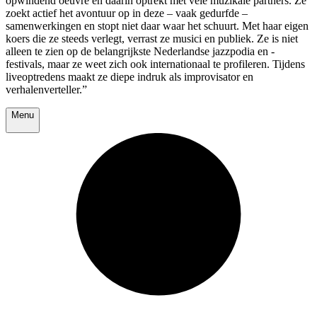
opwindend oeuvre en daarin optrekt met vele muzikale partners. Ze
zoekt actief het avontuur op in deze – vaak gedurfde –
samenwerkingen en stopt niet daar waar het schuurt. Met haar eigen
koers die ze steeds verlegt, verrast ze musici en publiek. Ze is niet
alleen te zien op de belangrijkste Nederlandse jazzpodia en -
festivals, maar ze weet zich ook internationaal te profileren. Tijdens
liveoptredens maakt ze diepe indruk als improvisator en
verhalenverteller.”
Menu