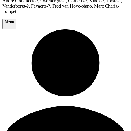
Andre Goudbeek-?, Overberghe-?, Cornelis-?, Vinck-?, Hoste-?,
Vanderborgt-?, Feyaerts-?, Fred van Hove-piano, Marc Charig-
trompet.
Menu