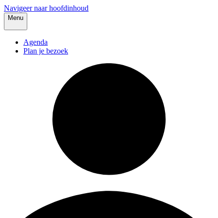
Navigeer naar hoofdinhoud
Menu
Agenda
Plan je bezoek