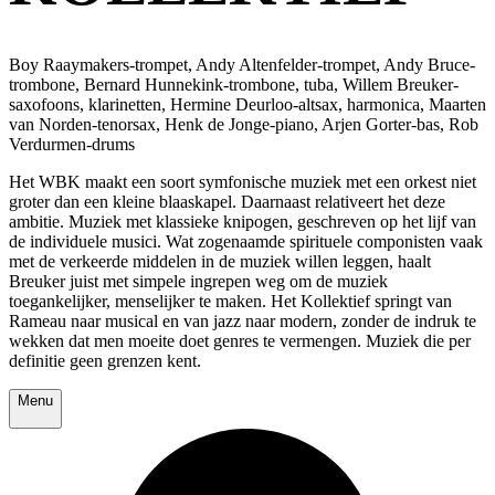
Boy Raaymakers-trompet, Andy Altenfelder-trompet, Andy Bruce-
trombone, Bernard Hunnekink-trombone, tuba, Willem Breuker-
saxofoons, klarinetten, Hermine Deurloo-altsax, harmonica, Maarten
van Norden-tenorsax, Henk de Jonge-piano, Arjen Gorter-bas, Rob
Verdurmen-drums
Het WBK maakt een soort symfonische muziek met een orkest niet
groter dan een kleine blaaskapel. Daarnaast relativeert het deze
ambitie. Muziek met klassieke knipogen, geschreven op het lijf van
de individuele musici. Wat zogenaamde spirituele componisten vaak
met de verkeerde middelen in de muziek willen leggen, haalt
Breuker juist met simpele ingrepen weg om de muziek
toegankelijker, menselijker te maken. Het Kollektief springt van
Rameau naar musical en van jazz naar modern, zonder de indruk te
wekken dat men moeite doet genres te vermengen. Muziek die per
definitie geen grenzen kent.
Menu