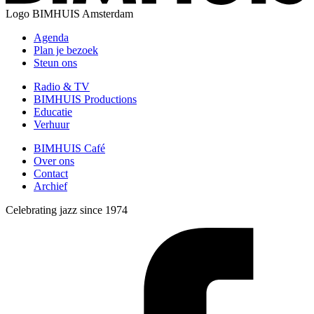
Logo
BIMHUIS Amsterdam
Agenda
Plan je bezoek
Steun ons
Radio & TV
BIMHUIS Productions
Educatie
Verhuur
BIMHUIS Café
Over ons
Contact
Archief
Celebrating jazz since 1974