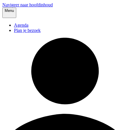
Navigeer naar hoofdinhoud
Menu
Agenda
Plan je bezoek