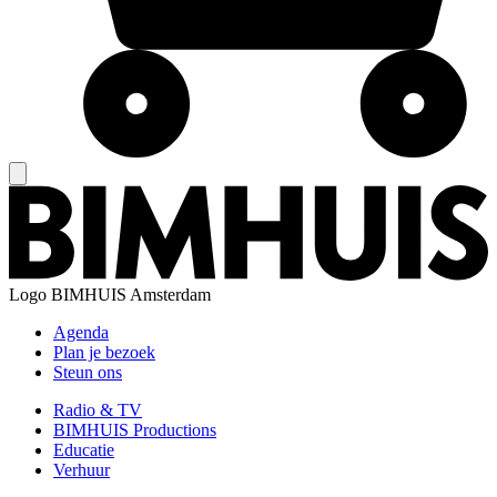
Logo
BIMHUIS Amsterdam
Agenda
Plan je bezoek
Steun ons
Radio & TV
BIMHUIS Productions
Educatie
Verhuur