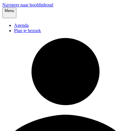
Navigeer naar hoofdinhoud
Menu
Agenda
Plan je bezoek