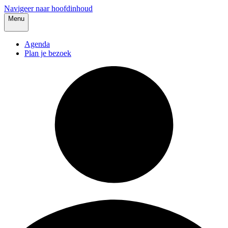
Navigeer naar hoofdinhoud
Menu
Agenda
Plan je bezoek