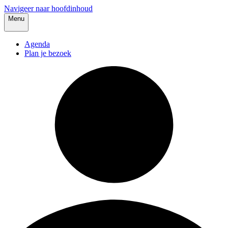
Navigeer naar hoofdinhoud
Menu
Agenda
Plan je bezoek