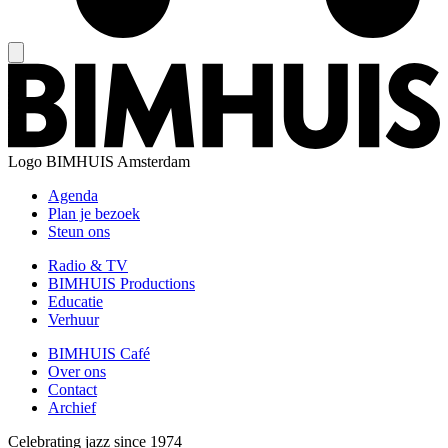
Logo
BIMHUIS Amsterdam
Agenda
Plan je bezoek
Steun ons
Radio & TV
BIMHUIS Productions
Educatie
Verhuur
BIMHUIS Café
Over ons
Contact
Archief
Celebrating jazz since 1974