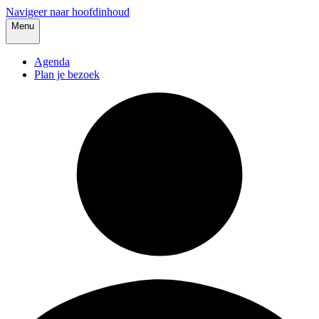
Navigeer naar hoofdinhoud
Menu
Agenda
Plan je bezoek