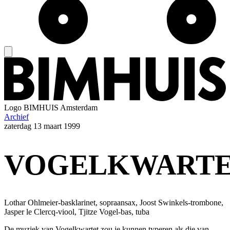
Logo
BIMHUIS Amsterdam
Archief
zaterdag
13 maart 1999
VOGELKWART
Lothar Ohlmeier-basklarinet, sopraansax, Joost Swinkels-trombone,
Jasper le Clercq-viool, Tjitze Vogel-bas, tuba
De muziek van Vogelkwartet zou je kunnen typeren als die van