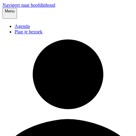
Navigeer naar hoofdinhoud
Menu
Agenda
Plan je bezoek